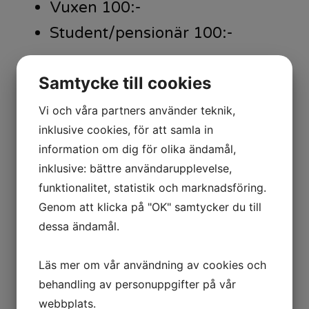
Vuxen 100:-
Student/pensionär 100:-
Du som befintlig medlem behöver
Samtycke till cookies
inte köpa passertag.
Vi och våra partners använder teknik,
inklusive cookies, för att samla in
information om dig för olika ändamål,
inklusive: bättre användarupplevelse,
funktionalitet, statistik och marknadsföring.
Kontakt
Genom att klicka på "OK" samtycker du till
dessa ändamål.
Har du frågor är du
Läs mer om vår användning av cookies och
behandling av personuppgifter på vår
välkommen att kontakta Lejf,
webbplats.